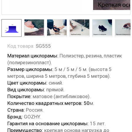
Код товара:
SG555
Материал циклорамы:
Полиэстер, резина, пластик
(полирезинопласт).
Размер циклорамы:
5 м / 5 м / 5 м. (высота 5
метров, ширина 5 метров, глубина 5 метров).
Цвет циклорамы:
синий.
Вид циклорамы:
прямой
.
Покрытие:
матовое (антибликовое).
Количество квадратных метров: 50
м.
Страна:
Россия.
Брэнд:
GOZHY.
Гарантия на основание циклорамы:
15 лет.
Преимущество:
крепкая основа нагрузка до