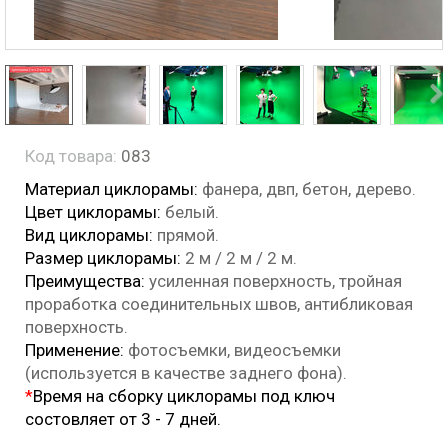
Код товара:
083
Материал циклорамы:
фанера, двп, бетон, дерево.
Цвет циклорамы
:
белый.
Вид циклорамы
:
прямой.
Размер циклорамы
:
2 м / 2 м / 2 м.
Преимущества
:
усиленная поверхность, тройная
проработка соединительных швов, антибликовая
поверхность.
Применение:
фотосъемки, видеосъемки
(используется в качестве заднего фона).
*
Время на сборку циклорамы под ключ
состовляет от 3 - 7 дней.