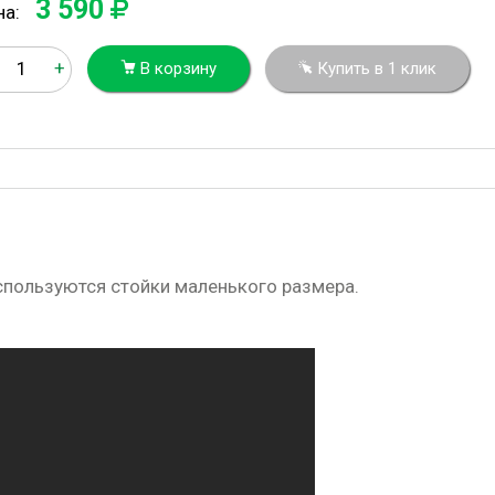
3 590
на:
+
В корзину
Купить в 1 клик
спользуются стойки маленького размера.