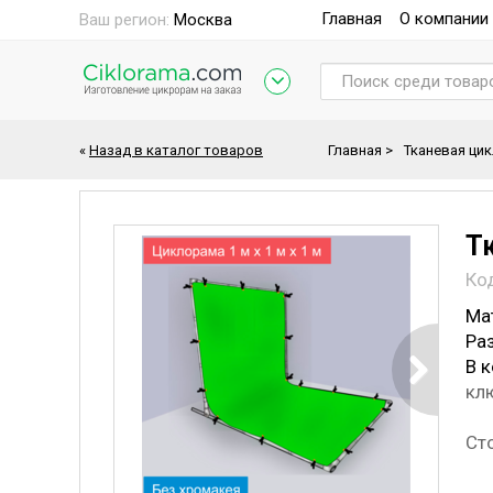
Главная
О компании
Ваш регион:
Москва
«
Назад в каталог товаров
Главная
>
Тканевая ци
Тк
Ко
Ма
Ра
В 
клю
Ст