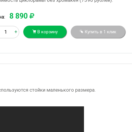
оимость циклорамы без хромакея (7390 рублей).
8 890
на:
+
В корзину
Купить в 1 клик
спользуются стойки маленького размера.