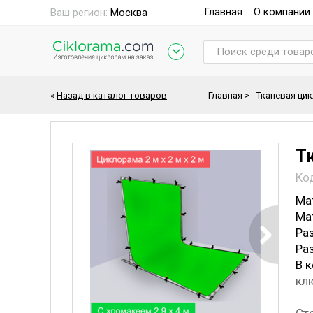
Главная
О компании
Ваш регион:
Москва
«
Назад в каталог товаров
Главная
>
Тканевая ци
Тк
Ко
Ма
Ма
Ра
Ра
В 
клю