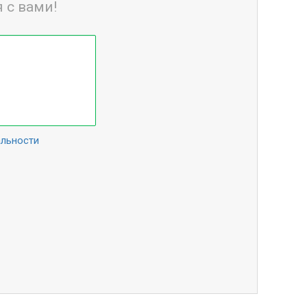
 с вами!
альности