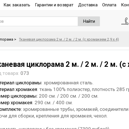
Как заказать
Гарантии и возврат
Доставка
Оплата
Кон
Найти
клорама
>
Тканевая циклорама 2 м. / 2 м. / 2 м. (с хромакеем 2,9 х 4)
аневая циклорама 2 м. / 2 м. / 2 м. (с
д товара:
073
териал циклорамы
:
хромированная сталь.
териал хромакея
:
ткань 100% полиэстер, плотность 285 гр
змер циклорамы:
200 см. / 200 см. / 200 см.
змер хромакея
:
290 см. / 400 см.
комплекте:
хромированные трубы, хромакей, соединители 
чи для сборки, крепления для хромакея, чехол.